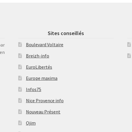
Sites conseillés
Boulevard Voltaire
par
en
Breizh-info
EuroLibertés
Europe maxima
Infos75
Nice Provence info
Nouveau Présent
Ojim