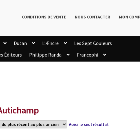
CONDITIONS DE VENTE
NOUS CONTACTER
MON COM
Dutan
L’Æncre
Les Sept Couleurs
es Éditeurs
Philippe Randa
Francephi
onditions de Vente
Connection
Enregistrement
Livres de Philippe Randa
Login Customizer
Newsletter
onfidentialité et cookies
Qui sommes-nous ?
mmande
Autichamp
Voici le seul résultat