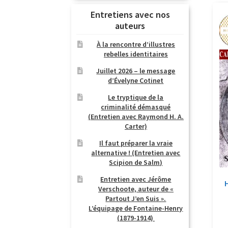
Entretiens avec nos
auteurs
À la rencontre d’illustres
rebelles identitaires
Juillet 2026 – le message
d’Évelyne Cotinet
Le tryptique de la
criminalité démasqué
(Entretien avec Raymond H. A.
Carter)
Il faut préparer la vraie
alternative ! (Entretien avec
Scipion de Salm)
Entretien avec Jérôme
Verschoote, auteur de «
Partout J’en Suis ».
L’équipage de Fontaine-Henry
(1879-1914)