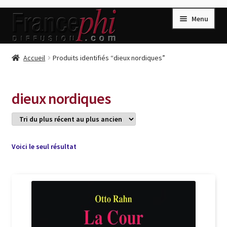
Aller
Aller
Menu
à
au
la
contenu
navigation
Accueil
Accueil
Produits identifiés “dieux nordiques”
Accueil
Caisse
dieux nordiques
Compte
Conditions de Vente
Connection
Voici le seul résultat
Enregistrement
Listes d’Envies
Livres de Peter Randa
Livres de Philippe Randa