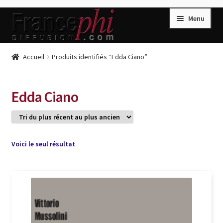
Aller
Aller
Menu
à
au
la
contenu
navigation
Accueil
Accueil
Produits identifiés “Edda Ciano”
Accueil
Caisse
Edda Ciano
Compte
Conditions de Vente
Connection
Voici le seul résultat
Enregistrement
Listes d’Envies
Livres de Peter Randa
Livres de Philippe Randa