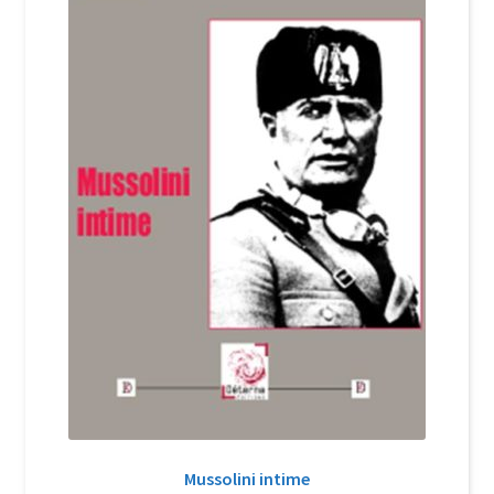
Login Customizer
Newsletter
Nous Contacter
Panier
Politique de confidentialité et cookies
Qui sommes-nous ?
Soutien à Philippe Randa
Suivi de la Commande
Mussolini intime