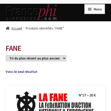
Aller
Aller
Menu
à
au
la
contenu
navigation
Accueil
Accueil
Produits identifiés “FANE”
Accueil
Caisse
FANE
Compte
Conditions de Vente
Connection
Voici le seul résultat
Enregistrement
Listes d’Envies
Livres de Peter Randa
Livres de Philippe Randa