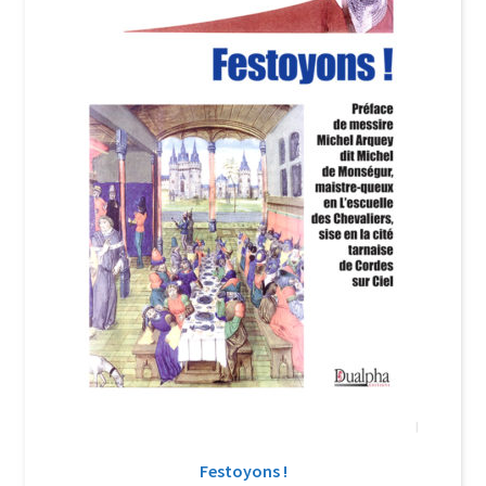
Login Customizer
Newsletter
Nous Contacter
Panier
Politique de confidentialité et cookies
Qui sommes-nous ?
Soutien à Philippe Randa
Suivi de la Commande
Festoyons !