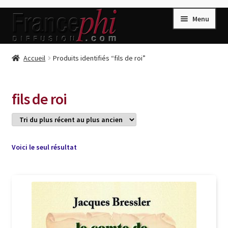
Aller
Aller
Menu
à
au
la
contenu
navigation
Accueil
Accueil
Produits identifiés “fils de roi”
Accueil
Caisse
fils de roi
Compte
Conditions de Vente
Connection
Voici le seul résultat
Enregistrement
Listes d’Envies
Livres de Peter Randa
Livres de Philippe Randa