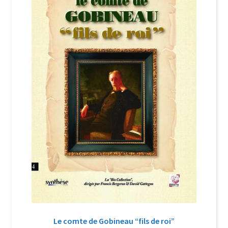
Login Customizer
Newsletter
Nous Contacter
Panier
Politique de confidentialité et cookies
Qui sommes-nous ?
Soutien à Philippe Randa
Suivi de la Commande
Le comte de Gobineau “fils de roi”