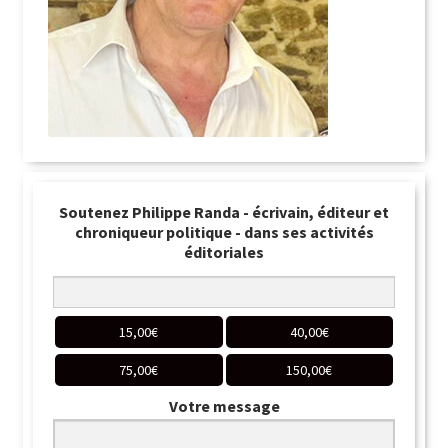
Soutenez Philippe Randa - écrivain, éditeur et
chroniqueur politique - dans ses activités
éditoriales
15,00
€
40,00
€
75,00
€
150,00
€
Votre message