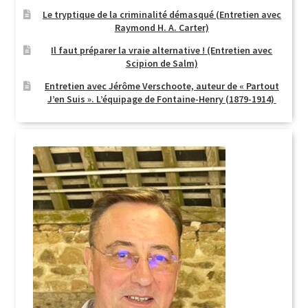
Le tryptique de la criminalité démasqué (Entretien avec
Login Customizer
Raymond H. A. Carter)
Newsletter
Il faut préparer la vraie alternative ! (Entretien avec
Scipion de Salm)
Nous Contacter
Entretien avec Jérôme Verschoote, auteur de « Partout
Panier
J’en Suis ». L’équipage de Fontaine-Henry (1879-1914)
Politique de confidentialité et cookies
Qui sommes-nous ?
Soutien à Philippe Randa
Suivi de la Commande