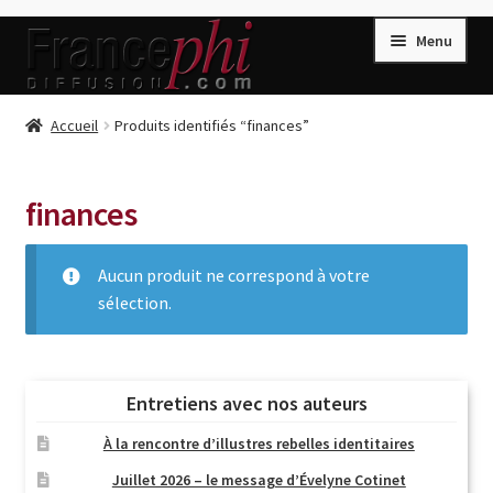
Aller
Aller
Menu
à
au
la
contenu
navigation
Accueil
Accueil
Produits identifiés “finances”
Accueil
Caisse
finances
Compte
Aucun produit ne correspond à votre
Conditions de Vente
sélection.
Connection
Enregistrement
Listes d’Envies
Entretiens avec nos auteurs
Livres de Peter Randa
À la rencontre d’illustres rebelles identitaires
Livres de Philippe Randa
Juillet 2026 – le message d’Évelyne Cotinet