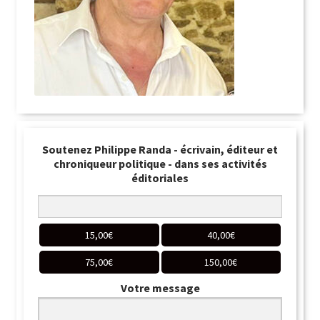
Soutenez Philippe Randa - écrivain, éditeur et
chroniqueur politique - dans ses activités
éditoriales
15,00
€
40,00
€
75,00
€
150,00
€
Votre message