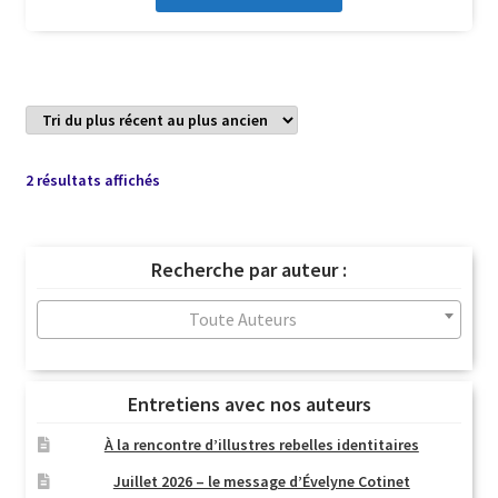
Trié
2 résultats affichés
du
plus
récent
Recherche par auteur :
au
plus
Toute Auteurs
ancien
Entretiens avec nos auteurs
À la rencontre d’illustres rebelles identitaires
Juillet 2026 – le message d’Évelyne Cotinet