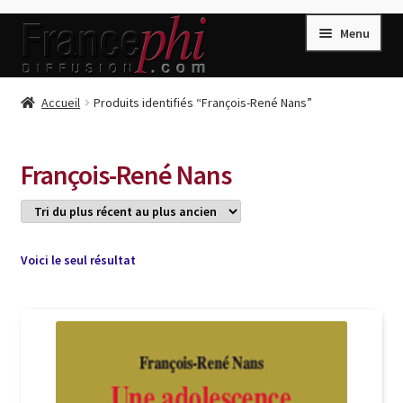
Aller
Aller
Menu
à
au
la
contenu
navigation
Accueil
Accueil
Produits identifiés “François-René Nans”
Accueil
Caisse
François-René Nans
Compte
Conditions de Vente
Connection
Voici le seul résultat
Enregistrement
Listes d’Envies
Livres de Peter Randa
Livres de Philippe Randa