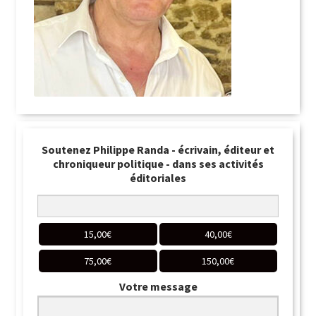
Soutenez Philippe Randa - écrivain, éditeur et
chroniqueur politique - dans ses activités
éditoriales
15,00
€
40,00
€
75,00
€
150,00
€
Votre message