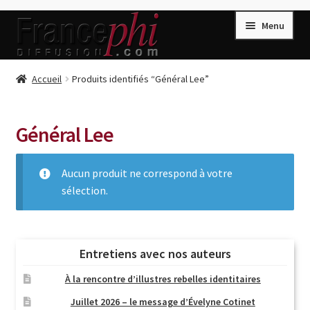
Aller
Aller
Menu
à
au
la
contenu
navigation
Accueil
Accueil
Produits identifiés “Général Lee”
Accueil
Caisse
Général Lee
Compte
Aucun produit ne correspond à votre
Conditions de Vente
sélection.
Connection
Enregistrement
Listes d’Envies
Entretiens avec nos auteurs
Livres de Peter Randa
À la rencontre d’illustres rebelles identitaires
Livres de Philippe Randa
Juillet 2026 – le message d’Évelyne Cotinet