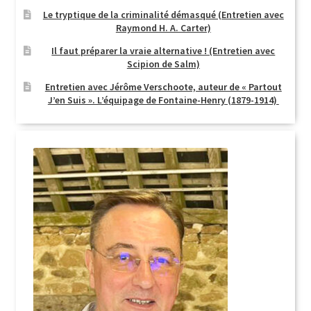
Le tryptique de la criminalité démasqué (Entretien avec
Login Customizer
Raymond H. A. Carter)
Newsletter
Il faut préparer la vraie alternative ! (Entretien avec
Scipion de Salm)
Nous Contacter
Entretien avec Jérôme Verschoote, auteur de « Partout
Panier
J’en Suis ». L’équipage de Fontaine-Henry (1879-1914)
Politique de confidentialité et cookies
Qui sommes-nous ?
Soutien à Philippe Randa
Suivi de la Commande