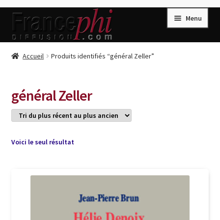
Aller
Aller
Menu
à
au
la
contenu
navigation
Accueil
Accueil
Produits identifiés “général Zeller”
Accueil
Caisse
général Zeller
Compte
Conditions de Vente
Connection
Voici le seul résultat
Enregistrement
Listes d’Envies
Livres de Peter Randa
Livres de Philippe Randa