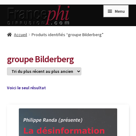
Aller
Aller
Menu
à
au
la
contenu
navigation
Accueil
Accueil
Produits identifiés “groupe Bilderberg”
Accueil
Caisse
groupe Bilderberg
Compte
Conditions de Vente
Connection
Voici le seul résultat
Enregistrement
Listes d’Envies
Livres de Peter Randa
Livres de Philippe Randa