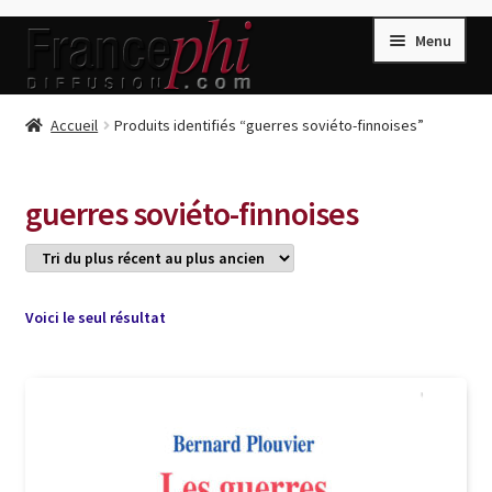
Aller
Aller
Menu
à
au
la
contenu
navigation
Accueil
Accueil
Produits identifiés “guerres soviéto-finnoises”
Accueil
Caisse
guerres soviéto-finnoises
Compte
Conditions de Vente
Connection
Voici le seul résultat
Enregistrement
Listes d’Envies
Livres de Peter Randa
Livres de Philippe Randa