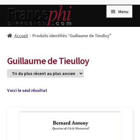
Aller
Aller
Menu
à
au
la
contenu
navigation
Accueil
Accueil
Produits identifiés “Guillaume de Tieulloy”
Accueil
Caisse
Guillaume de Tieulloy
Compte
Conditions de Vente
Connection
Voici le seul résultat
Enregistrement
Listes d’Envies
Livres de Peter Randa
Livres de Philippe Randa