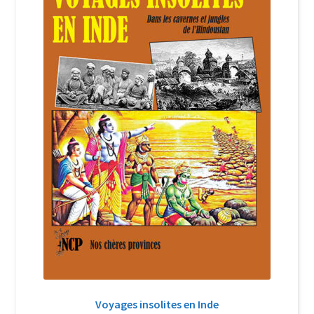
Login Customizer
Newsletter
Nous Contacter
Panier
Politique de confidentialité et cookies
Qui sommes-nous ?
Soutien à Philippe Randa
Suivi de la Commande
Voyages insolites en Inde