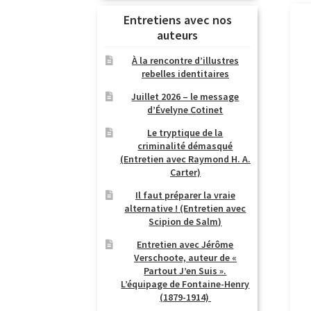
Entretiens avec nos
auteurs
À la rencontre d’illustres
rebelles identitaires
Juillet 2026 – le message
d’Évelyne Cotinet
Le tryptique de la
criminalité démasqué
(Entretien avec Raymond H. A.
Carter)
Il faut préparer la vraie
alternative ! (Entretien avec
Scipion de Salm)
Entretien avec Jérôme
Verschoote, auteur de «
Partout J’en Suis ».
L’équipage de Fontaine-Henry
(1879-1914)