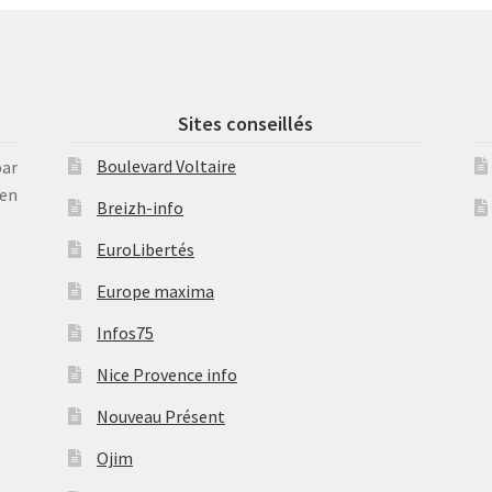
Sites conseillés
Boulevard Voltaire
par
en
Breizh-info
EuroLibertés
Europe maxima
Infos75
Nice Provence info
Nouveau Présent
Ojim