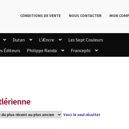
CONDITIONS DE VENTE
NOUS CONTACTER
MON COM
Dutan
L’Æncre
Les Sept Couleurs
es Éditeurs
Philippe Randa
Francephi
onditions de Vente
Connection
Enregistrement
Livres de Philippe Randa
Login Customizer
Newsletter
onfidentialité et cookies
Qui sommes-nous ?
mmande
tlérienne
Voici le seul résultat