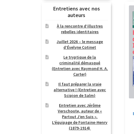
Entretiens avec nos
auteurs
À la rencontre d’illustres
rebelles identitaires
Juillet 2026 – le message
d’Évelyne Cotinet
Le tryptique de la
criminalité démasqué
(Entretien avec Raymond H. A.
Carter)
Il faut préparer la vraie
alternative ! (Entretien avec
Scipion de Salm)
Entretien avec Jérôme
Verschoote, auteur de «
Partout J’en Suis ».
L’équipage de Fontaine-Henry
(1879-1914)