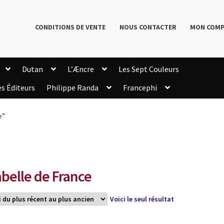
CONDITIONS DE VENTE
NOUS CONTACTER
MON COM
Dutan
L’Æncre
Les Sept Couleurs
es Éditeurs
Philippe Randa
Francephi
onditions de Vente
Connection
Enregistrement
e”
Livres de Philippe Randa
Login Customizer
Newsletter
onfidentialité et cookies
Qui sommes-nous ?
mmande
abelle de France
Voici le seul résultat