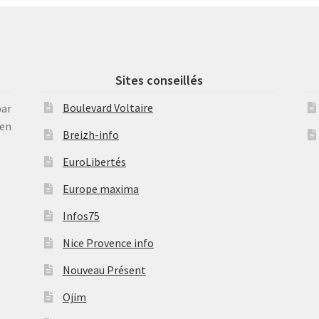
Sites conseillés
Boulevard Voltaire
par
en
Breizh-info
EuroLibertés
Europe maxima
Infos75
Nice Provence info
Nouveau Présent
Ojim