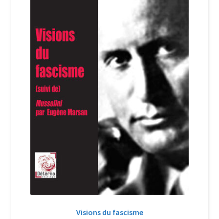
Login Customizer
Newsletter
Nous Contacter
Panier
Politique de confidentialité et cookies
Qui sommes-nous ?
Soutien à Philippe Randa
Suivi de la Commande
Visions du fascisme