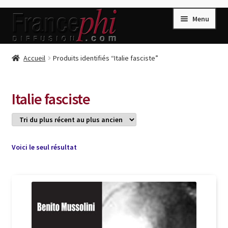
Aller
Aller
Menu
à
au
la
contenu
navigation
Accueil
Accueil
Produits identifiés “Italie fasciste”
Accueil
Caisse
Italie fasciste
Compte
Conditions de Vente
Connection
Voici le seul résultat
Enregistrement
Listes d’Envies
Livres de Peter Randa
Livres de Philippe Randa