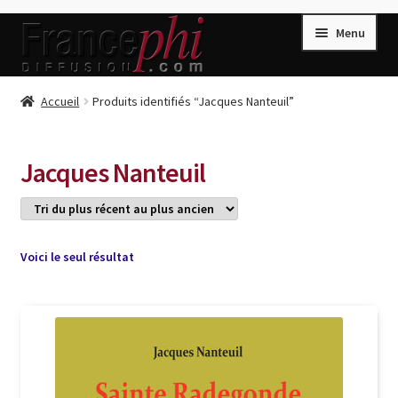
Aller
Aller
Menu
à
au
la
contenu
navigation
Accueil
Accueil
Produits identifiés “Jacques Nanteuil”
Accueil
Caisse
Jacques Nanteuil
Compte
Conditions de Vente
Connection
Voici le seul résultat
Enregistrement
Listes d’Envies
Livres de Peter Randa
Livres de Philippe Randa