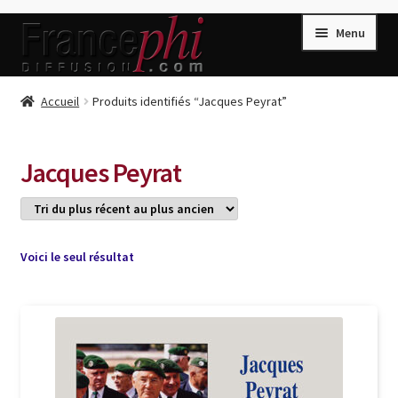
Aller
Aller
Menu
à
au
la
contenu
navigation
Accueil
Accueil
Produits identifiés “Jacques Peyrat”
Accueil
Caisse
Jacques Peyrat
Compte
Conditions de Vente
Connection
Voici le seul résultat
Enregistrement
Listes d’Envies
Livres de Peter Randa
Livres de Philippe Randa