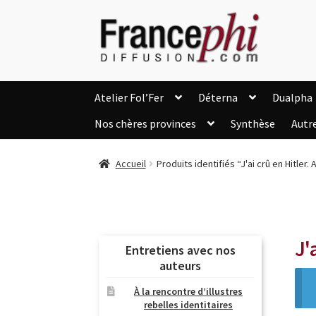
Aller
Aller
à
au
la
contenu
navigation
Atelier Fol’Fer
Déterna
Dualpha
Nos chères provinces
Synthèse
Autr
Accueil
Accueil
Caisse
Compte
C
Accueil
Produits identifiés “J'ai crû en Hitler. 
Listes d’Envies
Livres de Peter Randa
Nous Contacter
Panier
Politique de c
Soutien à Philippe Randa
Suivi de la Co
J'
Entretiens avec nos
auteurs
À la rencontre d’illustres
rebelles identitaires