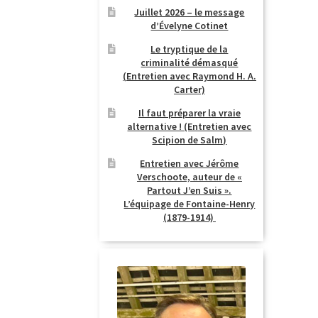
Juillet 2026 – le message
d’Évelyne Cotinet
Le tryptique de la
criminalité démasqué
(Entretien avec Raymond H. A.
Carter)
Il faut préparer la vraie
alternative ! (Entretien avec
Scipion de Salm)
Entretien avec Jérôme
Verschoote, auteur de «
Partout J’en Suis ».
L’équipage de Fontaine-Henry
(1879-1914)