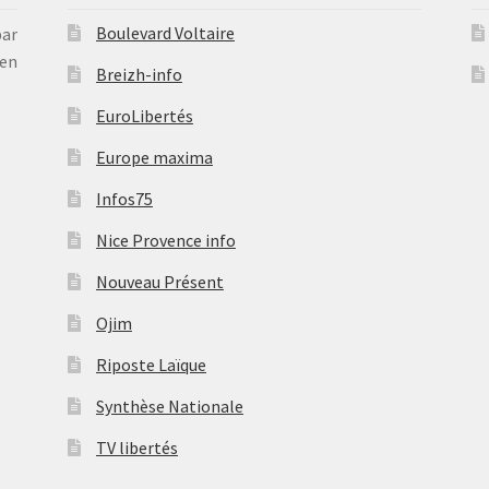
Boulevard Voltaire
par
en
Breizh-info
EuroLibertés
Europe maxima
Infos75
Nice Provence info
Nouveau Présent
Ojim
Riposte Laïque
Synthèse Nationale
TV libertés