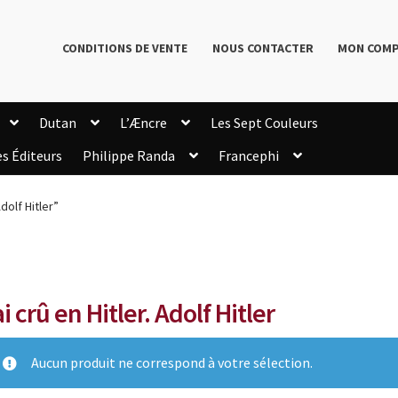
CONDITIONS DE VENTE
NOUS CONTACTER
MON COM
Dutan
L’Æncre
Les Sept Couleurs
es Éditeurs
Philippe Randa
Francephi
onditions de Vente
Connection
Enregistrement
Adolf Hitler”
Livres de Philippe Randa
Login Customizer
Newsletter
onfidentialité et cookies
Qui sommes-nous ?
mmande
ai crû en Hitler. Adolf Hitler
Aucun produit ne correspond à votre sélection.