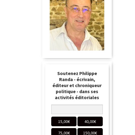
Soutenez Philippe
Randa - écrivain,
éditeur et chroniqueur
politique - dans ses
activités éditoriales
15,00
€
40,00
€
75,00
€
150,00
€