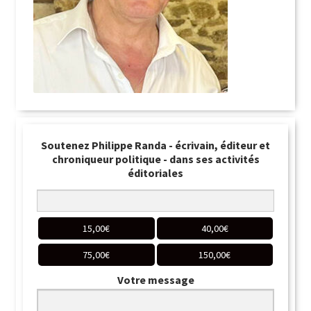
Soutenez Philippe Randa - écrivain, éditeur et
chroniqueur politique - dans ses activités
éditoriales
15,00
€
40,00
€
75,00
€
150,00
€
Votre message