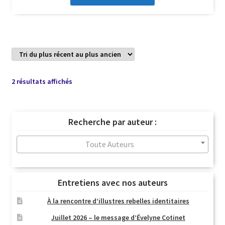
Trié
2 résultats affichés
du
plus
récent
Recherche par auteur :
au
plus
Toute Auteurs
ancien
Entretiens avec nos auteurs
À la rencontre d’illustres rebelles identitaires
Juillet 2026 – le message d’Évelyne Cotinet