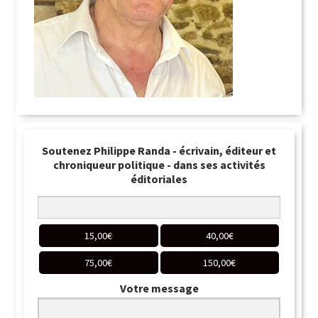
Soutenez Philippe Randa - écrivain, éditeur et
chroniqueur politique - dans ses activités
éditoriales
15,00
€
40,00
€
75,00
€
150,00
€
Votre message