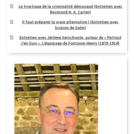
Le tryptique de la criminalité démasqué (Entretien avec
Login Customizer
Raymond H. A. Carter)
Newsletter
Il faut préparer la vraie alternative ! (Entretien avec
Scipion de Salm)
Nous Contacter
Entretien avec Jérôme Verschoote, auteur de « Partout
Panier
J’en Suis ». L’équipage de Fontaine-Henry (1879-1914)
Politique de confidentialité et cookies
Qui sommes-nous ?
Soutien à Philippe Randa
Suivi de la Commande