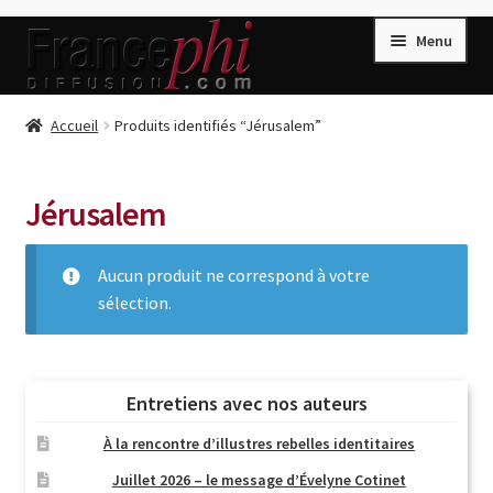
Aller
Aller
Menu
à
au
la
contenu
navigation
Accueil
Accueil
Produits identifiés “Jérusalem”
Accueil
Caisse
Jérusalem
Compte
Aucun produit ne correspond à votre
Conditions de Vente
sélection.
Connection
Enregistrement
Listes d’Envies
Entretiens avec nos auteurs
Livres de Peter Randa
À la rencontre d’illustres rebelles identitaires
Livres de Philippe Randa
Juillet 2026 – le message d’Évelyne Cotinet