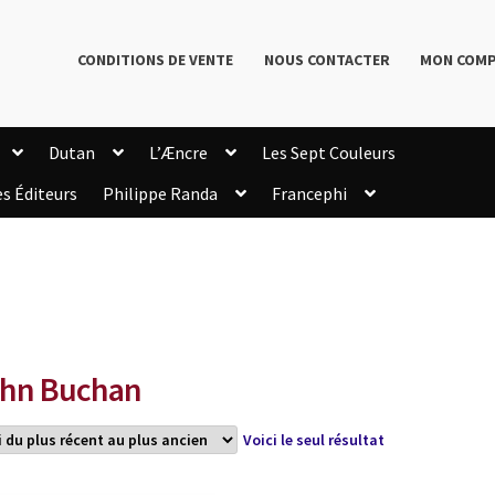
CONDITIONS DE VENTE
NOUS CONTACTER
MON COM
Dutan
L’Æncre
Les Sept Couleurs
es Éditeurs
Philippe Randa
Francephi
onditions de Vente
Connection
Enregistrement
Livres de Philippe Randa
Login Customizer
Newsletter
onfidentialité et cookies
Qui sommes-nous ?
mmande
hn Buchan
Voici le seul résultat