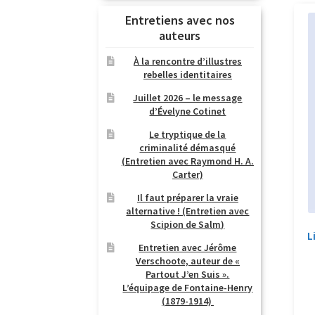
Entretiens avec nos
auteurs
À la rencontre d’illustres
rebelles identitaires
Juillet 2026 – le message
d’Évelyne Cotinet
Le tryptique de la
criminalité démasqué
(Entretien avec Raymond H. A.
Carter)
Il faut préparer la vraie
alternative ! (Entretien avec
Scipion de Salm)
L
Entretien avec Jérôme
Verschoote, auteur de «
Partout J’en Suis ».
L’équipage de Fontaine-Henry
(1879-1914)