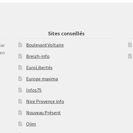
Sites conseillés
Boulevard Voltaire
par
en
Breizh-info
EuroLibertés
Europe maxima
Infos75
Nice Provence info
Nouveau Présent
Ojim