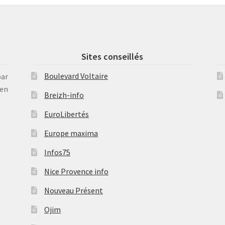
Sites conseillés
Boulevard Voltaire
par
en
Breizh-info
EuroLibertés
Europe maxima
Infos75
Nice Provence info
Nouveau Présent
Ojim