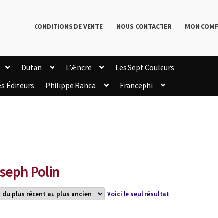
CONDITIONS DE VENTE
NOUS CONTACTER
MON COM
Dutan
L’Æncre
Les Sept Couleurs
es Éditeurs
Philippe Randa
Francephi
onditions de Vente
Connection
Enregistrement
Livres de Philippe Randa
Login Customizer
Newsletter
onfidentialité et cookies
Qui sommes-nous ?
mmande
seph Polin
Voici le seul résultat