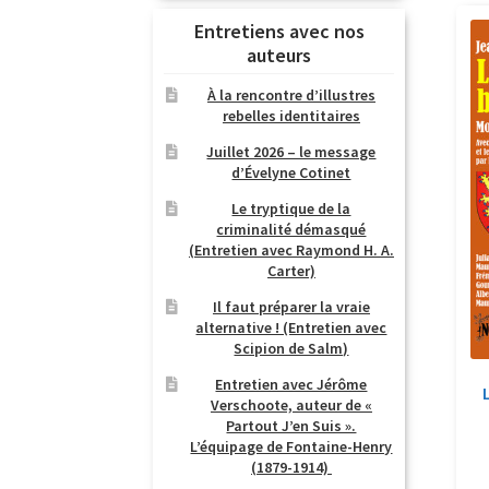
Entretiens avec nos
auteurs
À la rencontre d’illustres
rebelles identitaires
Juillet 2026 – le message
d’Évelyne Cotinet
Le tryptique de la
criminalité démasqué
(Entretien avec Raymond H. A.
Carter)
Il faut préparer la vraie
alternative ! (Entretien avec
Scipion de Salm)
Entretien avec Jérôme
Verschoote, auteur de «
Partout J’en Suis ».
L’équipage de Fontaine-Henry
(1879-1914)