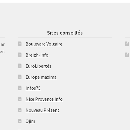
Sites conseillés
Boulevard Voltaire
par
en
Breizh-info
EuroLibertés
Europe maxima
Infos75
Nice Provence info
Nouveau Présent
Ojim