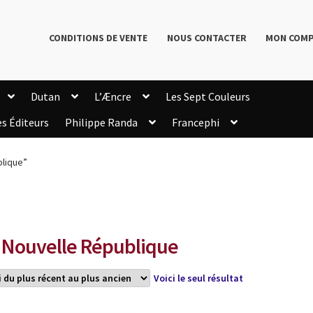
CONDITIONS DE VENTE
NOUS CONTACTER
MON COM
Dutan
L’Æncre
Les Sept Couleurs
es Éditeurs
Philippe Randa
Francephi
onditions de Vente
Connection
Enregistrement
blique”
Livres de Philippe Randa
Login Customizer
Newsletter
onfidentialité et cookies
Qui sommes-nous ?
mmande
 Nouvelle République
Voici le seul résultat