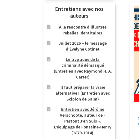
Entretiens avec nos
auteurs
À la rencontre d’illustres
rebelles identitaires
Juillet 2026 – le message
d’Évelyne Cotinet
Le tryptique de la
criminalité démasqué
(Entretien avec Raymond H. A.
Carter)
Il faut préparer la vraie
alternative ! (Entretien avec
Scipion de Salm)
Entretien avec Jérôme
Verschoote, auteur de «
Partout J’en Suis ».
L’équipage de Fontaine-Henry
(1879-1914)