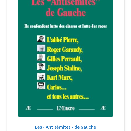
Login Customizer
Newsletter
Nous Contacter
Panier
Politique de confidentialité et cookies
Qui sommes-nous ?
Soutien à Philippe Randa
Suivi de la Commande
Les « Antisémites » de Gauche