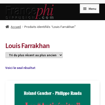
Aller
Aller
Menu
à
au
la
contenu
navigation
Accueil
Accueil
Produits identifiés “Louis Farrakhan”
Accueil
Caisse
Louis Farrakhan
Compte
Conditions de Vente
Connection
Voici le seul résultat
Enregistrement
Listes d’Envies
Livres de Peter Randa
Livres de Philippe Randa