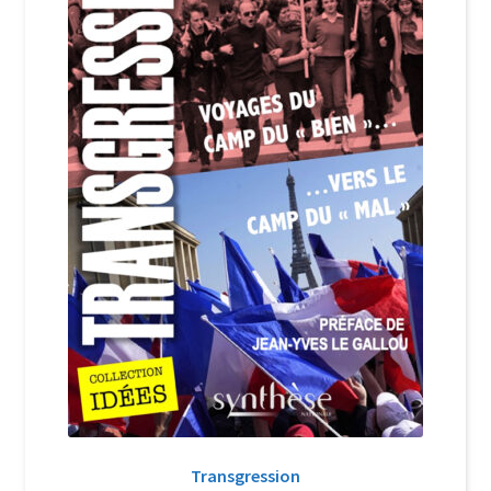
Login Customizer
Newsletter
Nous Contacter
Panier
Politique de confidentialité et cookies
Qui sommes-nous ?
Soutien à Philippe Randa
Suivi de la Commande
Transgression