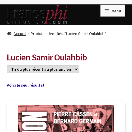
Aller
Aller
Menu
à
au
la
contenu
navigation
Accueil
Accueil
Produits identifiés “Lucien Samir Oulahbib”
Accueil
Caisse
Lucien Samir Oulahbib
Compte
Conditions de Vente
Connection
Voici le seul résultat
Enregistrement
Listes d’Envies
Livres de Peter Randa
Livres de Philippe Randa