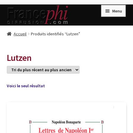
Aller
Aller
Menu
à
au
la
contenu
navigation
Accueil
Accueil
Produits identifiés “Lutzen”
Accueil
Caisse
Lutzen
Compte
Conditions de Vente
Connection
Voici le seul résultat
Enregistrement
Listes d’Envies
Livres de Peter Randa
Livres de Philippe Randa