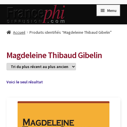
Aller
Aller
Menu
à
au
la
contenu
navigation
Accueil
Accueil
Produits identifiés “Magdeleine Thibaud Gibelin”
Accueil
Caisse
Magdeleine Thibaud Gibelin
Compte
Conditions de Vente
Connection
Voici le seul résultat
Enregistrement
Listes d’Envies
Livres de Peter Randa
Livres de Philippe Randa