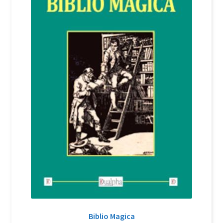
Login Customizer
Newsletter
Nous Contacter
Panier
Politique de confidentialité et cookies
Qui sommes-nous ?
Soutien à Philippe Randa
Suivi de la Commande
Biblio Magica