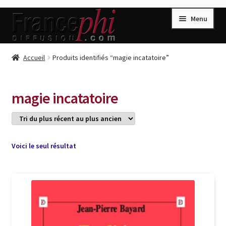
Aller
Aller
Menu
à
au
la
contenu
navigation
Accueil
Accueil
Produits identifiés “magie incatatoire”
Accueil
Caisse
magie incatatoire
Compte
Conditions de Vente
Connection
Voici le seul résultat
Enregistrement
Listes d’Envies
Livres de Peter Randa
Livres de Philippe Randa