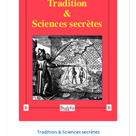
Login Customizer
Newsletter
Nous Contacter
Panier
Politique de confidentialité et cookies
Qui sommes-nous ?
Soutien à Philippe Randa
Suivi de la Commande
Tradition & Sciences secrètes