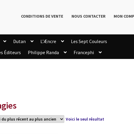
CONDITIONS DE VENTE
NOUS CONTACTER
MON COM
Dutan
L’Æncre
Les Sept Couleurs
es Éditeurs
Philippe Randa
Francephi
onditions de Vente
Connection
Enregistrement
Livres de Philippe Randa
Login Customizer
Newsletter
onfidentialité et cookies
Qui sommes-nous ?
mmande
gies
Voici le seul résultat