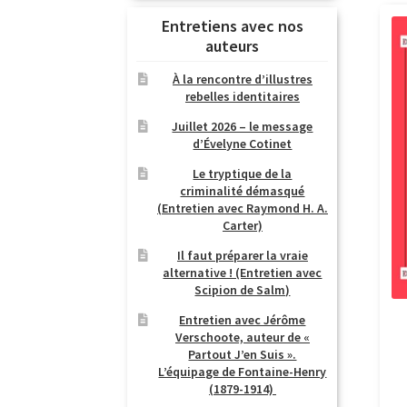
Entretiens avec nos
auteurs
À la rencontre d’illustres
rebelles identitaires
Juillet 2026 – le message
d’Évelyne Cotinet
Le tryptique de la
criminalité démasqué
(Entretien avec Raymond H. A.
Carter)
Il faut préparer la vraie
alternative ! (Entretien avec
Scipion de Salm)
Entretien avec Jérôme
Verschoote, auteur de «
Partout J’en Suis ».
L’équipage de Fontaine-Henry
(1879-1914)