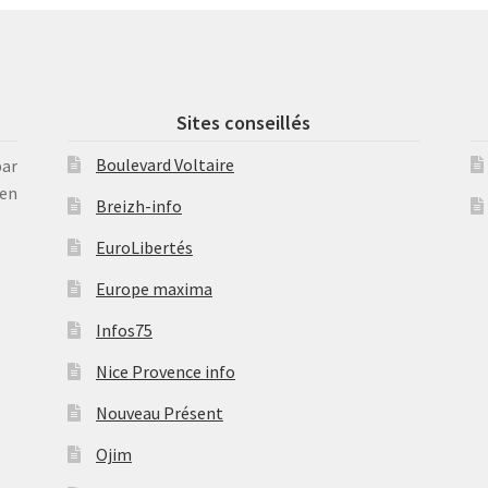
Sites conseillés
Boulevard Voltaire
par
en
Breizh-info
EuroLibertés
Europe maxima
Infos75
Nice Provence info
Nouveau Présent
Ojim