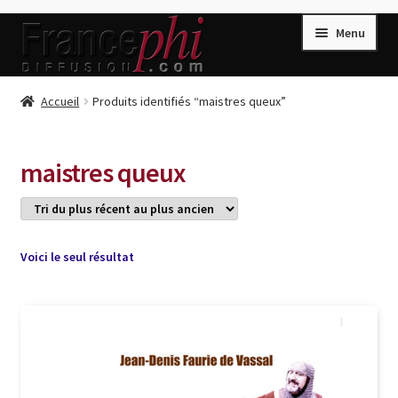
Aller
Aller
Menu
à
au
la
contenu
navigation
Accueil
Accueil
Produits identifiés “maistres queux”
Accueil
Caisse
maistres queux
Compte
Conditions de Vente
Connection
Voici le seul résultat
Enregistrement
Listes d’Envies
Livres de Peter Randa
Livres de Philippe Randa