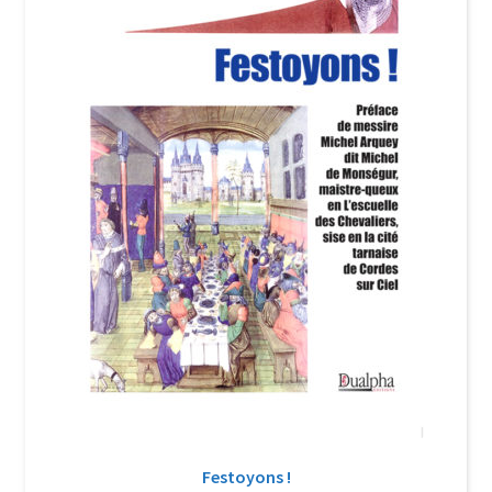
Login Customizer
Newsletter
Nous Contacter
Panier
Politique de confidentialité et cookies
Qui sommes-nous ?
Soutien à Philippe Randa
Suivi de la Commande
Festoyons !