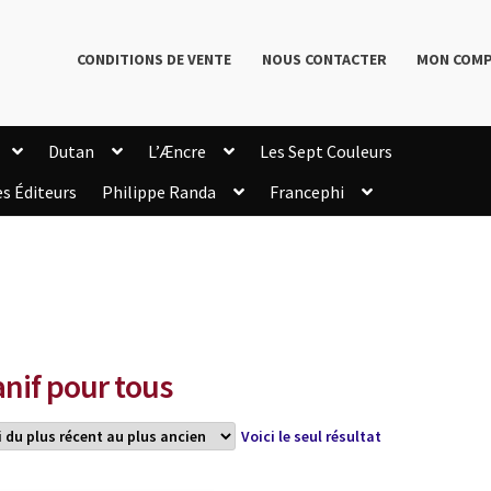
CONDITIONS DE VENTE
NOUS CONTACTER
MON COM
Dutan
L’Æncre
Les Sept Couleurs
es Éditeurs
Philippe Randa
Francephi
onditions de Vente
Connection
Enregistrement
Livres de Philippe Randa
Login Customizer
Newsletter
onfidentialité et cookies
Qui sommes-nous ?
mmande
nif pour tous
Voici le seul résultat