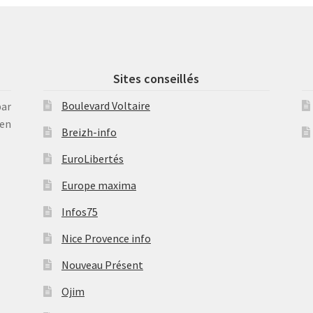
Sites conseillés
Boulevard Voltaire
par
en
Breizh-info
EuroLibertés
Europe maxima
Infos75
Nice Provence info
Nouveau Présent
Ojim