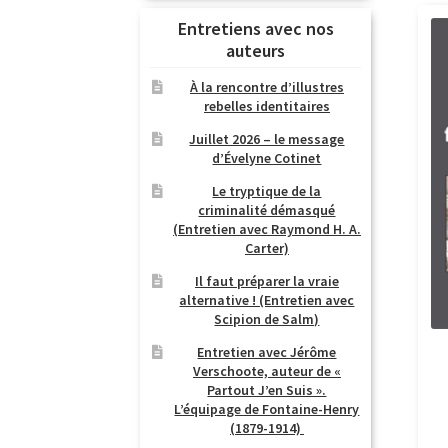
Entretiens avec nos
auteurs
À la rencontre d’illustres
rebelles identitaires
Juillet 2026 – le message
d’Évelyne Cotinet
Le tryptique de la
criminalité démasqué
(Entretien avec Raymond H. A.
Carter)
Il faut préparer la vraie
alternative ! (Entretien avec
Scipion de Salm)
Entretien avec Jérôme
Verschoote, auteur de «
Partout J’en Suis ».
L’équipage de Fontaine-Henry
(1879-1914)