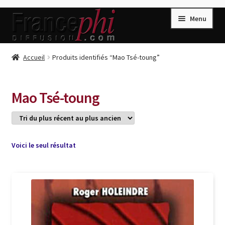
Aller
Aller
Menu
à
au
la
contenu
navigation
Accueil
Accueil
Produits identifiés “Mao Tsé-toung”
Accueil
Caisse
Mao Tsé-toung
Compte
Conditions de Vente
Connection
Voici le seul résultat
Enregistrement
Listes d’Envies
Livres de Peter Randa
Livres de Philippe Randa