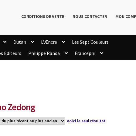
CONDITIONS DE VENTE
NOUS CONTACTER
MON COM
Dutan
L’Æncre
Les Sept Couleurs
es Éditeurs
Philippe Randa
Francephi
onditions de Vente
Connection
Enregistrement
Livres de Philippe Randa
Login Customizer
Newsletter
onfidentialité et cookies
Qui sommes-nous ?
mmande
o Zedong
Voici le seul résultat