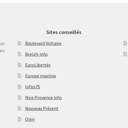
Sites conseillés
Boulevard Voltaire
par
en
Breizh-info
EuroLibertés
Europe maxima
Infos75
Nice Provence info
Nouveau Présent
Ojim