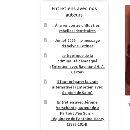
Entretiens avec nos
auteurs
À la rencontre d’illustres
rebelles identitaires
Juillet 2026 – le message
d’Évelyne Cotinet
Le tryptique de la
criminalité démasqué
(Entretien avec Raymond H. A.
Carter)
Il faut préparer la vraie
alternative ! (Entretien avec
Scipion de Salm)
Entretien avec Jérôme
Verschoote, auteur de «
Partout J’en Suis ».
L’équipage de Fontaine-Henry
(1879-1914)