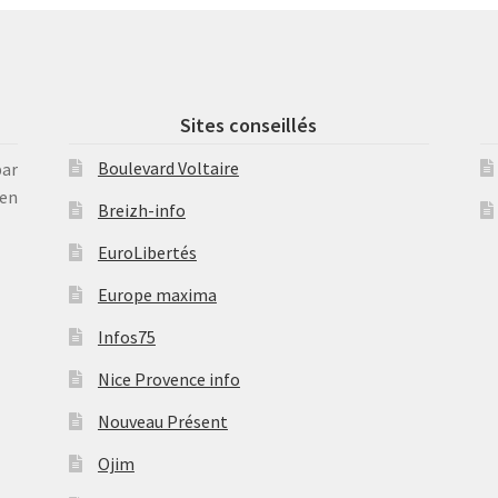
Sites conseillés
Boulevard Voltaire
par
en
Breizh-info
EuroLibertés
Europe maxima
Infos75
Nice Provence info
Nouveau Présent
Ojim