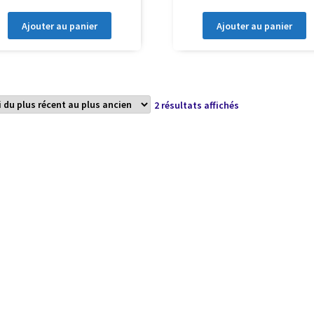
Ajouter au panier
Ajouter au panier
Trié
2 résultats affichés
du
plus
récent
au
plus
ancien