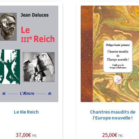
récent
au
plus
ancien
Le IIIe Reich
Chantres maudits de
l’Europe nouvelle !
37,00
€
25,00
€
TTC
TTC