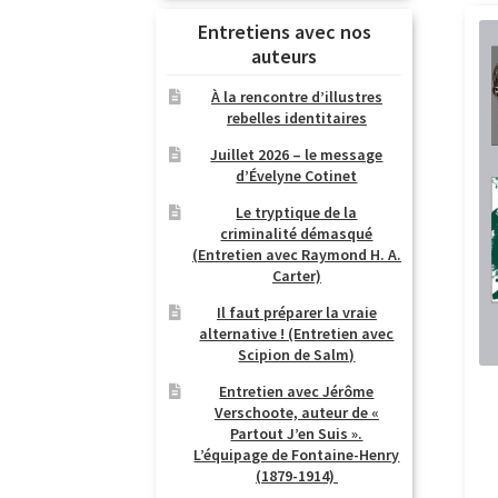
Entretiens avec nos
auteurs
À la rencontre d’illustres
rebelles identitaires
Juillet 2026 – le message
d’Évelyne Cotinet
Le tryptique de la
criminalité démasqué
(Entretien avec Raymond H. A.
Carter)
Il faut préparer la vraie
alternative ! (Entretien avec
Scipion de Salm)
Entretien avec Jérôme
Verschoote, auteur de «
Partout J’en Suis ».
L’équipage de Fontaine-Henry
(1879-1914)