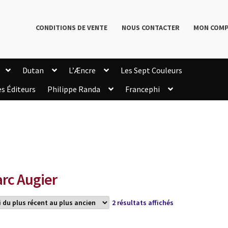
CONDITIONS DE VENTE
NOUS CONTACTER
MON COM
Dutan
L’Æncre
Les Sept Couleurs
es Éditeurs
Philippe Randa
Francephi
onditions de Vente
Connection
Enregistrement
Livres de Philippe Randa
Login Customizer
Newsletter
onfidentialité et cookies
Qui sommes-nous ?
mmande
rc Augier
Trié
2 résultats affichés
du
plus