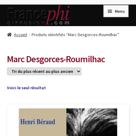
Aller
Aller
Menu
à
au
la
contenu
navigation
Accueil
Accueil
Produits identifiés “Marc Desgorces-Roumilhac”
Accueil
Caisse
Marc Desgorces-Roumilhac
Compte
Conditions de Vente
Connection
Voici le seul résultat
Enregistrement
Listes d’Envies
Livres de Peter Randa
Livres de Philippe Randa