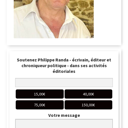
Soutenez Philippe Randa - écrivain, éditeur et
chroniqueur politique - dans ses activités
éditoriales
15,00
€
40,00
€
75,00
€
150,00
€
Votre message