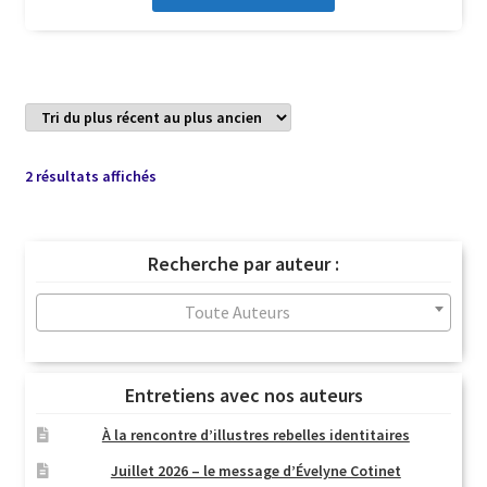
Trié
2 résultats affichés
du
plus
récent
Recherche par auteur :
au
plus
Toute Auteurs
ancien
Entretiens avec nos auteurs
À la rencontre d’illustres rebelles identitaires
Juillet 2026 – le message d’Évelyne Cotinet