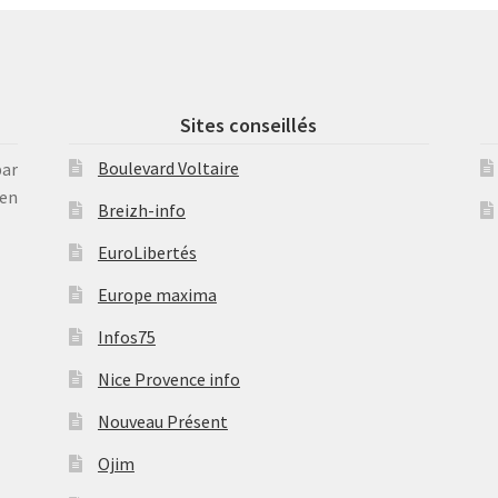
Sites conseillés
Boulevard Voltaire
par
en
Breizh-info
EuroLibertés
Europe maxima
Infos75
Nice Provence info
Nouveau Présent
Ojim