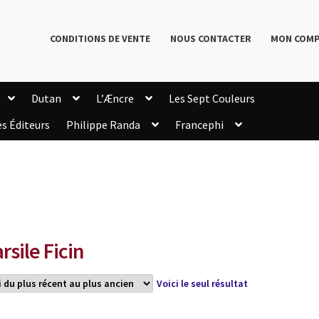
CONDITIONS DE VENTE
NOUS CONTACTER
MON COM
Dutan
L’Æncre
Les Sept Couleurs
es Éditeurs
Philippe Randa
Francephi
onditions de Vente
Connection
Enregistrement
Livres de Philippe Randa
Login Customizer
Newsletter
onfidentialité et cookies
Qui sommes-nous ?
mmande
rsile Ficin
Voici le seul résultat