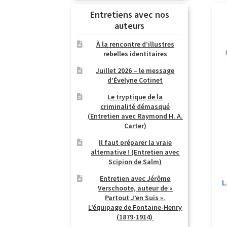
Entretiens avec nos
auteurs
À la rencontre d’illustres
rebelles identitaires
Juillet 2026 – le message
d’Évelyne Cotinet
Le tryptique de la
criminalité démasqué
(Entretien avec Raymond H. A.
Carter)
Il faut préparer la vraie
alternative ! (Entretien avec
Scipion de Salm)
Entretien avec Jérôme
L
Verschoote, auteur de «
Partout J’en Suis ».
L’équipage de Fontaine-Henry
(1879-1914)