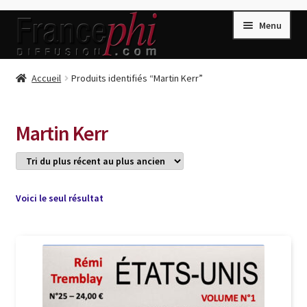
Aller
Aller
Menu
à
au
la
contenu
navigation
Accueil
Accueil
Produits identifiés “Martin Kerr”
Accueil
Caisse
Martin Kerr
Compte
Conditions de Vente
Connection
Voici le seul résultat
Enregistrement
Listes d’Envies
Livres de Peter Randa
Livres de Philippe Randa