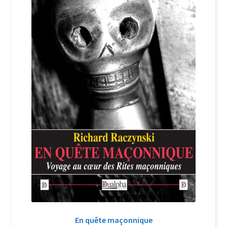
Login Customizer
Newsletter
Nous Contacter
Panier
Politique de confidentialité et cookies
Qui sommes-nous ?
Soutien à Philippe Randa
Suivi de la Commande
En quête maçonnique