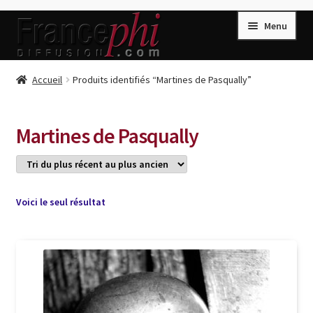
Aller
Aller
Menu
à
au
la
contenu
navigation
Accueil
Accueil
Produits identifiés “Martines de Pasqually”
Accueil
Caisse
Martines de Pasqually
Compte
Conditions de Vente
Connection
Voici le seul résultat
Enregistrement
Listes d’Envies
Livres de Peter Randa
Livres de Philippe Randa