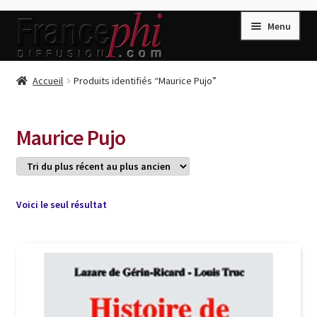
Aller
Aller
Menu
à
au
la
contenu
navigation
Accueil
Accueil
Produits identifiés “Maurice Pujo”
Accueil
Caisse
Maurice Pujo
Compte
Conditions de Vente
Connection
Voici le seul résultat
Enregistrement
Listes d’Envies
Livres de Peter Randa
Livres de Philippe Randa