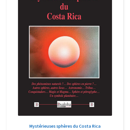
Login Customizer
Newsletter
Nous Contacter
Panier
Politique de confidentialité et cookies
Qui sommes-nous ?
Soutien à Philippe Randa
Suivi de la Commande
Mystérieuses sphères du Costa Rica