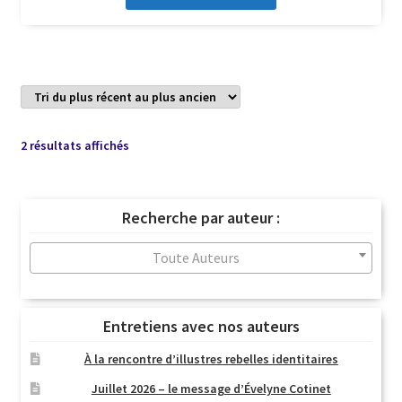
Trié
2 résultats affichés
du
plus
récent
Recherche par auteur :
au
plus
Toute Auteurs
ancien
Entretiens avec nos auteurs
À la rencontre d’illustres rebelles identitaires
Juillet 2026 – le message d’Évelyne Cotinet