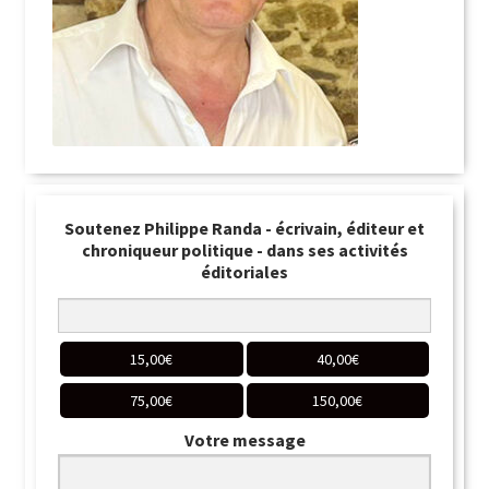
Soutenez Philippe Randa - écrivain, éditeur et
chroniqueur politique - dans ses activités
éditoriales
15,00
€
40,00
€
75,00
€
150,00
€
Votre message