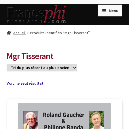
Aller
Aller
Menu
à
au
la
contenu
navigation
Accueil
Accueil
Produits identifiés “Mgr Tisserant”
Accueil
Caisse
Mgr Tisserant
Compte
Conditions de Vente
Connection
Voici le seul résultat
Enregistrement
Listes d’Envies
Livres de Peter Randa
Livres de Philippe Randa