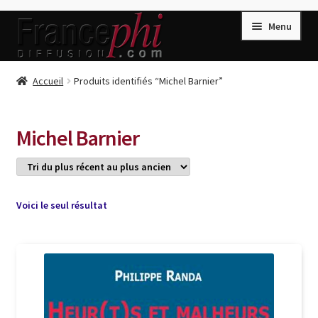
Aller
Aller
Menu
à
au
la
contenu
navigation
Accueil
Accueil
Produits identifiés “Michel Barnier”
Accueil
Caisse
Michel Barnier
Compte
Conditions de Vente
Connection
Voici le seul résultat
Enregistrement
Listes d’Envies
Livres de Peter Randa
Livres de Philippe Randa