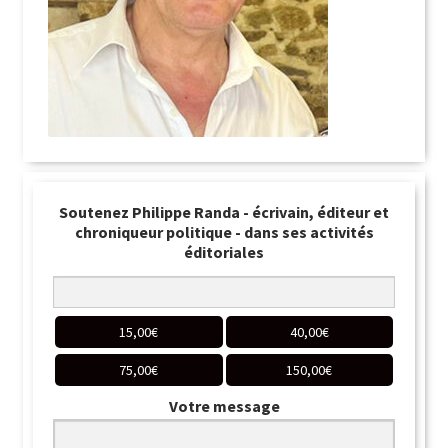
Soutenez Philippe Randa - écrivain, éditeur et
chroniqueur politique - dans ses activités
éditoriales
15,00
€
40,00
€
75,00
€
150,00
€
Votre message