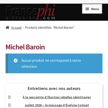
Aller
Aller
Menu
à
au
la
contenu
navigation
Accueil
Accueil
Produits identifiés “Michel Baroin”
Accueil
Caisse
Michel Baroin
Compte
Aucun produit ne correspond à votre
Conditions de Vente
sélection.
Connection
Enregistrement
Listes d’Envies
Entretiens avec nos auteurs
Livres de Peter Randa
À la rencontre d’illustres rebelles identitaires
Livres de Philippe Randa
Juillet 2026 – le message d’Évelyne Cotinet