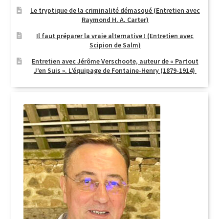
Le tryptique de la criminalité démasqué (Entretien avec
Login Customizer
Raymond H. A. Carter)
Newsletter
Il faut préparer la vraie alternative ! (Entretien avec
Scipion de Salm)
Nous Contacter
Entretien avec Jérôme Verschoote, auteur de « Partout
Panier
J’en Suis ». L’équipage de Fontaine-Henry (1879-1914)
Politique de confidentialité et cookies
Qui sommes-nous ?
Soutien à Philippe Randa
Suivi de la Commande