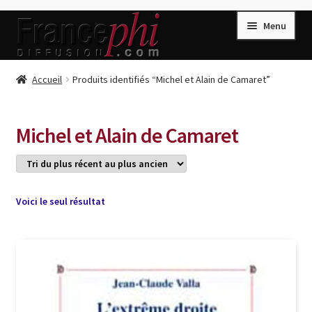
Aller
Aller
Menu
à
au
la
contenu
navigation
Accueil
Accueil
Produits identifiés “Michel et Alain de Camaret”
Accueil
Caisse
Michel et Alain de Camaret
Compte
Conditions de Vente
Connection
Voici le seul résultat
Enregistrement
Listes d’Envies
Livres de Peter Randa
Livres de Philippe Randa