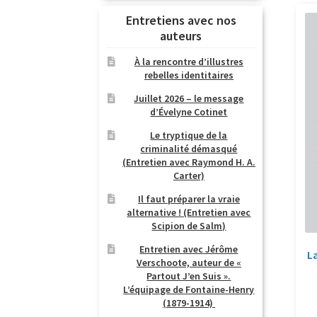
Entretiens avec nos
auteurs
À la rencontre d’illustres
rebelles identitaires
Juillet 2026 – le message
d’Évelyne Cotinet
Le tryptique de la
criminalité démasqué
(Entretien avec Raymond H. A.
Carter)
Il faut préparer la vraie
alternative ! (Entretien avec
Scipion de Salm)
Entretien avec Jérôme
La
Verschoote, auteur de «
Partout J’en Suis ».
L’équipage de Fontaine-Henry
(1879-1914)