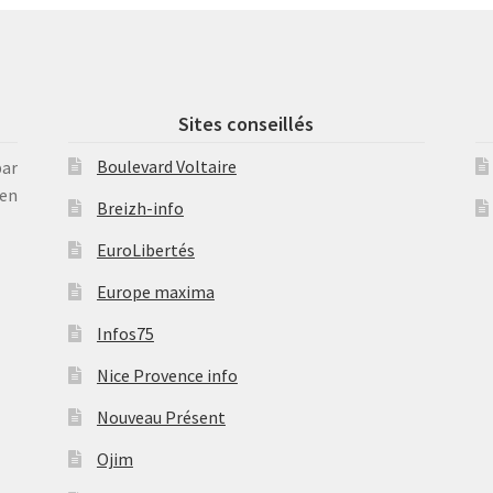
Sites conseillés
Boulevard Voltaire
par
en
Breizh-info
EuroLibertés
Europe maxima
Infos75
Nice Provence info
Nouveau Présent
Ojim