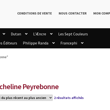
CONDITIONS DE VENTE
NOUS CONTACTER
MON COM
Dutan
L’Æncre
Les Sept Couleurs
es Éditeurs
Philippe Randa
Francephi
onditions de Vente
Connection
Enregistrement
bonne”
Livres de Philippe Randa
Login Customizer
Newsletter
onfidentialité et cookies
Qui sommes-nous ?
mmande
cheline Peyrebonne
Trié
2 résultats affichés
du
plus