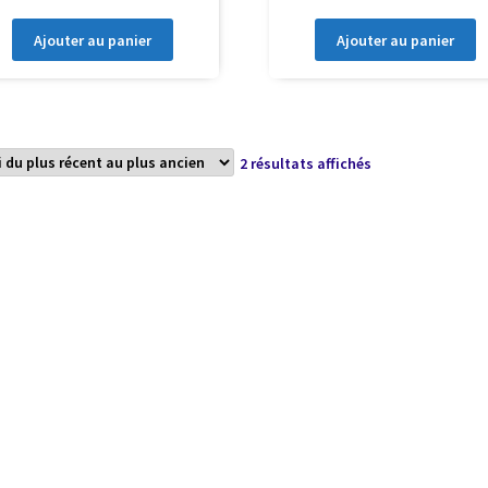
Ajouter au panier
Ajouter au panier
Trié
2 résultats affichés
du
plus
récent
au
plus
ancien