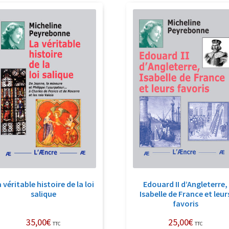
récent
au
plus
ancien
 véritable histoire de la loi
Edouard II d’Angleterre,
salique
Isabelle de France et leur
favoris
35,00
€
25,00
€
TTC
TTC